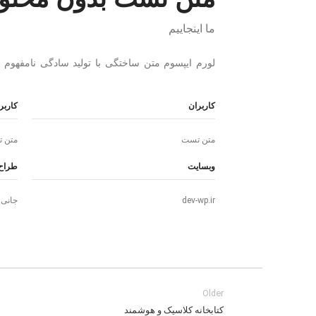
ما اینجاییم
لورم ایپسوم متن ساختگی با تولید سادگی نامفهوم 
کاربران
کاربر
متن تست
متن 
وبسایت
طراح
جانی
dev-wp.ir
Older
کتابخانه کلاسیک و هوشمند