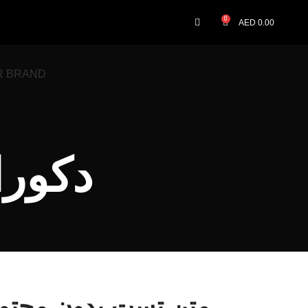
0
AED
0.00
R BRAND
دکور
متن تست بدون محتوا