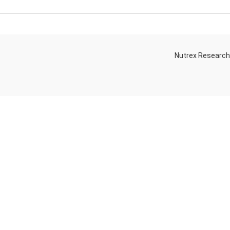
Nutrex Researc
OGS
OUR STORE
Game-Changing
Dubai
Sports
Supplements
Trends for 2025
July 25, 2025
No
Comments
 Whey Protein Powder for