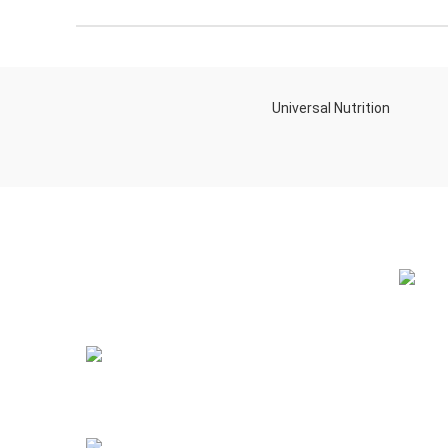
Universal Nutrition
NEW BL
Contact us if you have any questions or
problems with the purchase
S10,DUBAI REA,CORPORATION,UM
RAMOOL,REAL ESTATE
CORPORA,DUBAI,DUBAI,30642,UNITED
ARAB EMIRATES
12 Best