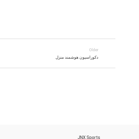
Older
دکوراسیون هوشمند منزل
h
JNX Sports
Is