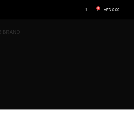
0
AED
0.00
R BRAND