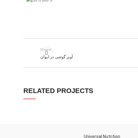
Instagram
YouTube
linkedin
TikTok
Newer
آویز گوشی در ایوان
RELATED PROJECTS
دکوراسیون ساختمان پزشکان
اکسسوری
Universal Nutrition